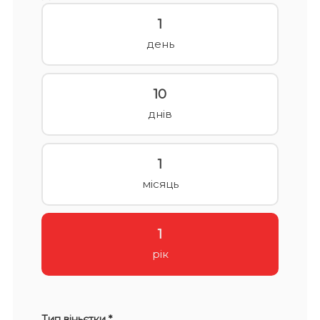
1
день
10
днів
1
місяць
1
рік
Тип віньєтки *