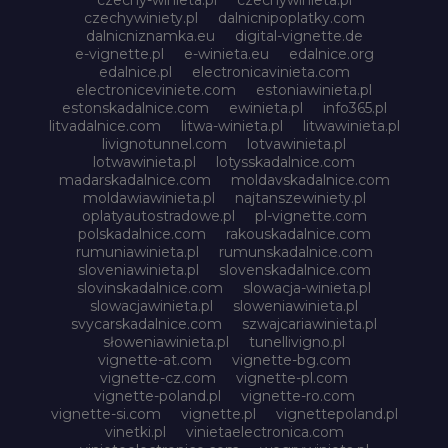
czechywiniety.pl
dalnicnipoplatky.com
dalnicniznamka.eu
digital-vignette.de
e-vignette.pl
e-winieta.eu
edalnice.org
edalnice.pl
electronicavinieta.com
electroniceviniete.com
estoniawinieta.pl
estonskadalnice.com
ewinieta.pl
info365.pl
litvadalnice.com
litwa-winieta.pl
litwawinieta.pl
livignotunnel.com
lotvawinieta.pl
lotwawinieta.pl
lotysskadalnice.com
madarskadalnice.com
moldavskadalnice.com
moldawiawinieta.pl
najtanszewiniety.pl
oplatyautostradowe.pl
pl-vignette.com
polskadalnice.com
rakouskadalnice.com
rumuniawinieta.pl
rumunskadalnice.com
sloveniawinieta.pl
slovenskadalnice.com
slovinskadalnice.com
slowacja-winieta.pl
slowacjawinieta.pl
sloweniawinieta.pl
svycarskadalnice.com
szwajcariawinieta.pl
słoweniawinieta.pl
tunellivigno.pl
vignette-at.com
vignette-bg.com
vignette-cz.com
vignette-pl.com
vignette-poland.pl
vignette-ro.com
vignette-si.com
vignette.pl
vignettepoland.pl
vinetki.pl
vinietaelectronica.com