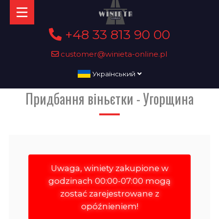
+48 33 813 90 00
customer@winieta-online.pl
Український
Придбання віньєтки - Угорщина
Uwaga, winiety zakupione w
godzinach 00:00-07:00 mogą
zostać zarejestrowane z
opóźnieniem!