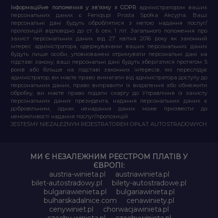
Інформаційне положення у зв’язку з GDPR
адміністратором ваших
персональних даних є Feniqs.pl Prosta Spółka Akcyjna. Ваші
персональні дані будуть оброблятися з метою надання послуг/
пропозицій відповідно до ст. 6 сек. 1 літ. Загального положення про
захист персональних даних від 27 квітня 2016 року як законний
інтерес адміністратора, одержувачами ваших персональних даних
будуть лише особи, уповноважені отримувати персональні дані на
підставі закону, ваші персональні дані будуть зберігатися протягом 5
років або більше на підставі законних інтересів, які переслідує
адміністратор, ви маєте право вимагати від адміністратора доступу до
персональних даних, право виправити їх видалення або обмежити
обробку, ви маєте право подати скаргу до Управління із захисту
персональних даних президента, надання персональних даних є
добровільним, однак ненадання даних може призвести до
неможливості надання послуг/пропозицій.
JESTEŚMY NIEZALEŻNYM REJESTRATOREM OPŁAT AUTOSTRADOWYCH
МИ Є НЕЗАЛЕЖНИМ РЕЄСТРОМ ПЛАТІВ У
ЄВРОПІ:
austria-winieta.pl
austriawinieta.pl
bilet-autostradowy.pl
bilety-autostradowe.pl
bulgariawienieta.pl
bulgariawinieta.pl
bulharskadalnice.com
cenawiniety.pl
cenywiniet.pl
chorwacjawinieta.pl
czechy-winieta.pl
czechywinieta.pl