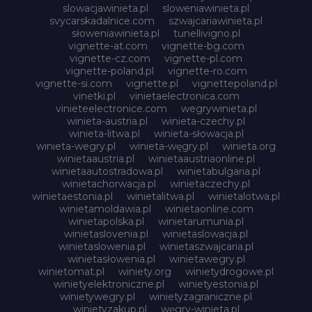
slowacjawinieta.pl
sloweniawinieta.pl
svycarskadalnice.com
szwajcariawinieta.pl
słoweniawinieta.pl
tunellivigno.pl
vignette-at.com
vignette-bg.com
vignette-cz.com
vignette-pl.com
vignette-poland.pl
vignette-ro.com
vignette-si.com
vignette.pl
vignettepoland.pl
vinetki.pl
vinietaelectronica.com
vinieteelectronice.com
wegrywinieta.pl
winieta-austria.pl
winieta-czechy.pl
winieta-litwa.pl
winieta-słowacja.pl
winieta-wegry.pl
winieta-węgry.pl
winieta.org
winietaaustria.pl
winietaaustriaonline.pl
winietaautostradowa.pl
winietabulgaria.pl
winietachorwacja.pl
winietaczechy.pl
winietaestonia.pl
winietalitwa.pl
winietalotwa.pl
winietamoldawia.pl
winietaonline.com
winietapolska.pl
winietarumunia.pl
winietaslovenia.pl
winietaslowacja.pl
winietaslowenia.pl
winietaszwajcaria.pl
winietasłowenia.pl
winietawegry.pl
winietomat.pl
winiety.org
winietydrogowe.pl
winietyelektroniczne.pl
winietyestonia.pl
winietywegry.pl
winietyzagraniczne.pl
winietyzakup.pl
węgry-winieta.pl