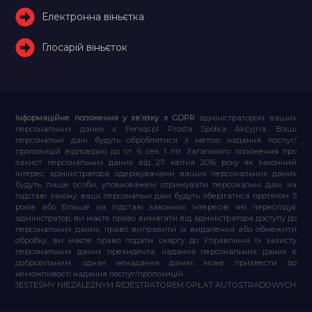
Електронна віньєтка
Глосарій віньєток
Інформаційне положення у зв’язку з GDPR
адміністратором ваших
персональних даних є Feniqs.pl Prosta Spółka Akcyjna. Ваші
персональні дані будуть оброблятися з метою надання послуг/
пропозицій відповідно до ст. 6 сек. 1 літ. Загального положення про
захист персональних даних від 27 квітня 2016 року як законний
інтерес адміністратора, одержувачами ваших персональних даних
будуть лише особи, уповноважені отримувати персональні дані на
підставі закону, ваші персональні дані будуть зберігатися протягом 5
років або більше на підставі законних інтересів, які переслідує
адміністратор, ви маєте право вимагати від адміністратора доступу до
персональних даних, право виправити їх видалення або обмежити
обробку, ви маєте право подати скаргу до Управління із захисту
персональних даних президента, надання персональних даних є
добровільним, однак ненадання даних може призвести до
неможливості надання послуг/пропозицій.
JESTEŚMY NIEZALEŻNYM REJESTRATOREM OPŁAT AUTOSTRADOWYCH