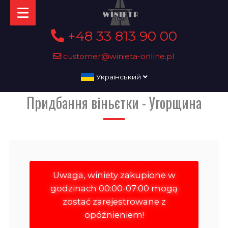
+48 33 813 90 00
customer@winieta-online.pl
Український
Придбання віньєтки - Угорщина
Uwaga, winiety zakupione w
godzinach 00:00-07:00 mogą
zostać zarejestrowane z
opóźnieniem!