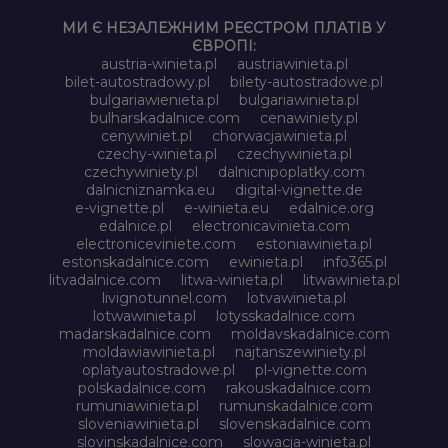
МИ Є НЕЗАЛЕЖНИМ РЕЄСТРОМ ПЛАТІВ У
ЄВРОПІ:
austria-winieta.pl
austriawinieta.pl
bilet-autostradowy.pl
bilety-autostradowe.pl
bulgariawienieta.pl
bulgariawinieta.pl
bulharskadalnice.com
cenawiniety.pl
cenywiniet.pl
chorwacjawinieta.pl
czechy-winieta.pl
czechywinieta.pl
czechywiniety.pl
dalnicnipoplatky.com
dalnicniznamka.eu
digital-vignette.de
e-vignette.pl
e-winieta.eu
edalnice.org
edalnice.pl
electronicavinieta.com
electroniceviniete.com
estoniawinieta.pl
estonskadalnice.com
ewinieta.pl
info365.pl
litvadalnice.com
litwa-winieta.pl
litwawinieta.pl
livignotunnel.com
lotvawinieta.pl
lotwawinieta.pl
lotysskadalnice.com
madarskadalnice.com
moldavskadalnice.com
moldawiawinieta.pl
najtanszewiniety.pl
oplatyautostradowe.pl
pl-vignette.com
polskadalnice.com
rakouskadalnice.com
rumuniawinieta.pl
rumunskadalnice.com
sloveniawinieta.pl
slovenskadalnice.com
slovinskadalnice.com
slowacja-winieta.pl