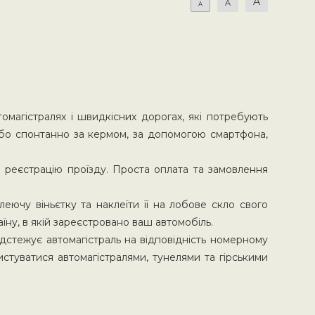
A
A
A
омагістралях і швидкісних дорогах, які потребують
або спонтанно за кермом, за допомогою смартфона,
 реєстрацію проїзду. Проста оплата та замовлення
леючу віньєтку та наклеїти її на лобове скло свого
їну, в якій зареєстровано ваш автомобіль.
дстежує автомагістраль на відповідність номерному
истуватися автомагістралями, тунелями та гірськими