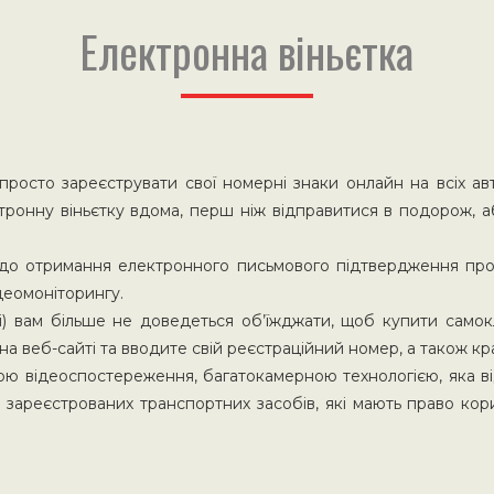
Електронна віньєтка
просто зареєструвати свої номерні знаки онлайн на всіх авт
ктронну віньєтку вдома, перш ніж відправитися в подорож, 
ь до отримання електронного письмового підтвердження про
ідеомоніторингу.
ці) вам більше не доведеться об’їжджати, щоб купити самок
на веб-сайті та вводите свій реєстраційний номер, а також кра
ою відеоспостереження, багатокамерною технологією, яка ві
 зареєстрованих транспортних засобів, які мають право кор