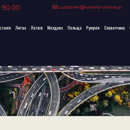
 90 00
customer@winieta-online.pl
стонія
Литва
Латвія
Молдова
Польща
Румунія
Словаччина