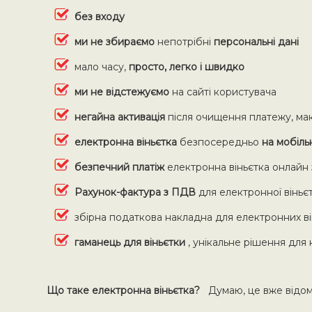
без входу
ми не збираємо
непотрібні
персональні дані
мало часу,
просто, легко і швидко
ми не відстежуємо
на сайті користувача
негайна активація
після очищення платежу, мак
електронна віньєтка
безпосередньо
на мобіл
безпечний платіж
електронна віньєтка онлайн
Рахунок-фактура з ПДВ
для електронної віньє
збірна податкова накладна для електронних ві
гаманець для віньєтки
, унікальне рішення для
Що таке електронна віньєтка?
Думаю, це вже відомо