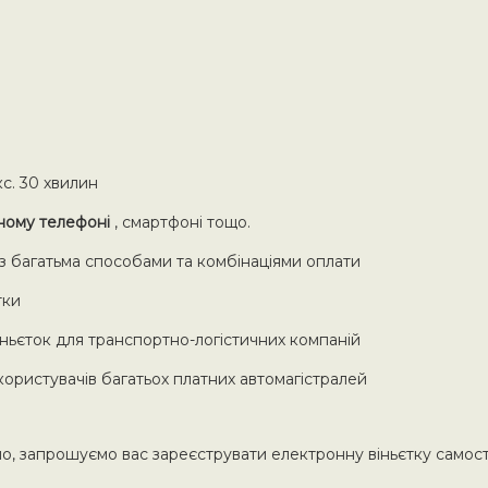
с. 30 хвилин
ьному телефоні
, смартфоні тощо.
 з багатьма способами та комбінаціями оплати
тки
ньєток для транспортно-логістичних компаній
 користувачів багатьох платних автомагістралей
, запрошуємо вас зареєструвати електронну віньєтку самост