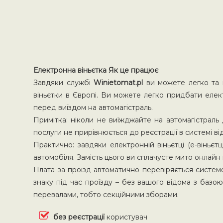
Електронна віньєтка Як це працює
Завдяки службі
Winietomat.pl
ви можете легко та 
віньєтки в Європі. Ви можете легко придбати еле
перед виїздом на автомагістраль.
Примітка: ніколи не виїжджайте на автомагістрал
послуги не прирівнюється до реєстрації в системі в
Практично: завдяки електронній віньєтці (е-віньєт
автомобіля. Замість цього ви сплачуєте мито онлайн 
Плата за проїзд автоматично перевіряється систем
знаку під час проїзду – без вашого відома з базою
перевалами, тобто секційними зборами.
без реєстрації
користувач