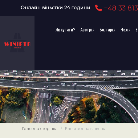
+48 33 813
Онлайн віньєтки 24 години
Як купити?
Австрія
Болгарія
Чехія
Е
Головна сторінка
/
Електронна віньєтка