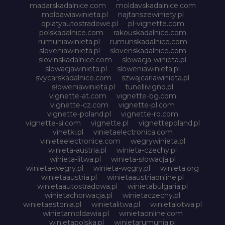
madarskadalnice.com
moldavskadalnice.com
moldawiawinieta.pl
najtanszewiniety.pl
oplatyautostradowe.pl
pl-vignette.com
polskadalnice.com
rakouskadalnice.com
rumuniawinieta.pl
rumunskadalnice.com
sloveniawinieta.pl
slovenskadalnice.com
slovinskadalnice.com
slowacja-winieta.pl
slowacjawinieta.pl
sloweniawinieta.pl
svycarskadalnice.com
szwajcariawinieta.pl
słoweniawinieta.pl
tunellivigno.pl
vignette-at.com
vignette-bg.com
vignette-cz.com
vignette-pl.com
vignette-poland.pl
vignette-ro.com
vignette-si.com
vignette.pl
vignettepoland.pl
vinetki.pl
vinietaelectronica.com
vinieteelectronice.com
wegrywinieta.pl
winieta-austria.pl
winieta-czechy.pl
winieta-litwa.pl
winieta-słowacja.pl
winieta-wegry.pl
winieta-węgry.pl
winieta.org
winietaaustria.pl
winietaaustriaonline.pl
winietaautostradowa.pl
winietabulgaria.pl
winietachorwacja.pl
winietaczechy.pl
winietaestonia.pl
winietalitwa.pl
winietalotwa.pl
winietamoldawia.pl
winietaonline.com
winietapolska.pl
winietarumunia.pl