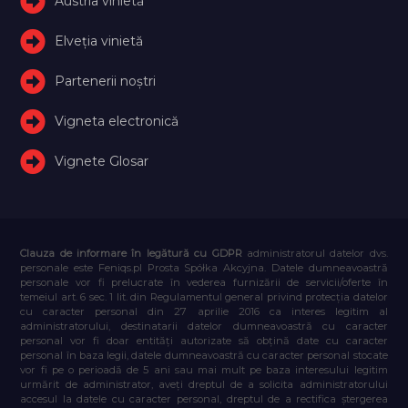
Austria vinietă
Elveţia vinietă
Partenerii noștri
Vigneta electronică
Vignete Glosar
Clauza de informare în legătură cu GDPR
administratorul datelor dvs.
personale este Feniqs.pl Prosta Spółka Akcyjna. Datele dumneavoastră
personale vor fi prelucrate în vederea furnizării de servicii/oferte în
temeiul art. 6 sec. 1 lit. din Regulamentul general privind protecția datelor
cu caracter personal din 27 aprilie 2016 ca interes legitim al
administratorului, destinatarii datelor dumneavoastră cu caracter
personal vor fi doar entități autorizate să obțină date cu caracter
personal în baza legii, datele dumneavoastră cu caracter personal stocate
vor fi pe o perioadă de 5 ani sau mai mult pe baza interesului legitim
urmărit de administrator, aveți dreptul de a solicita administratorului
accesul la datele cu caracter personal, dreptul de a rectifica ștergerea