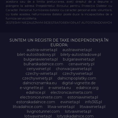
acestora sau de a limita prelucrarea, aveți dreptul de a depune o
plângere la adresa Președintelui Biroului pentru Protecția Datelor cu
Caracter Personal, furnizarea datelor cu caracter personal este voluntară,
cu toate acestea, nefurnizarea datelor poate duce la incapacitatea de a
furniza servicii/oferta.
JESTEŚMY NIEZALEŻNYM REJESTRATOREM OPŁAT AUTOSTRADOWYCH
SUNTEM UN REGISTR DE TAXE INDEPENDENȚĂ ÎN
EUROPA:
austria-winieta.pl
austriawinieta.pl
bilet-autostradowy.pl
bilety-autostradowe.pl
bulgariawienieta.pl
bulgariawinieta.pl
bulharskadalnice.com
cenawiniety.pl
cenywiniet.pl
chorwacjawinieta.pl
czechy-winieta.pl
czechywinieta.pl
czechywiniety.pl
dalnicnipoplatky.com
dalnicniznamka.eu
digital-vignette.de
e-vignette.pl
e-winieta.eu
edalnice.org
edalnice.pl
electronicavinieta.com
electroniceviniete.com
estoniawinieta.pl
estonskadalnice.com
ewinieta.pl
info365.pl
litvadalnice.com
litwa-winieta.pl
litwawinieta.pl
livignotunnel.com
lotvawinieta.pl
lotwawinieta.pl
lotysskadalnice.com