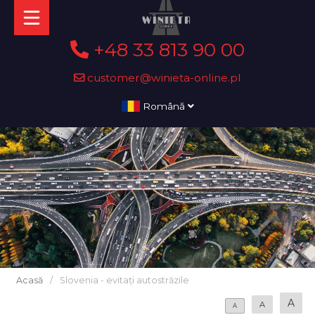
+48 33 813 90 00
customer@winieta-online.pl
Română
Acasă
/
Slovenia - evitați autostrăzile
A
A
A