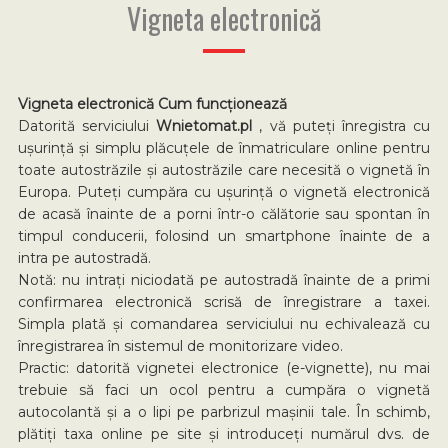
Vigneta electronică
Vigneta electronică Cum funcționează
Datorită serviciului
Wnietomat.pl
, vă puteți înregistra cu
ușurință și simplu plăcuțele de înmatriculare online pentru
toate autostrăzile și autostrăzile care necesită o vignetă în
Europa. Puteți cumpăra cu ușurință o vignetă electronică
de acasă înainte de a porni într-o călătorie sau spontan în
timpul conducerii, folosind un smartphone înainte de a
intra pe autostradă.
Notă: nu intrați niciodată pe autostradă înainte de a primi
confirmarea electronică scrisă de înregistrare a taxei.
Simpla plată și comandarea serviciului nu echivalează cu
înregistrarea în sistemul de monitorizare video.
Practic: datorită vignetei electronice (e-vignette), nu mai
trebuie să faci un ocol pentru a cumpăra o vignetă
autocolantă și a o lipi pe parbrizul mașinii tale. În schimb,
plătiți taxa online pe site și introduceți numărul dvs. de