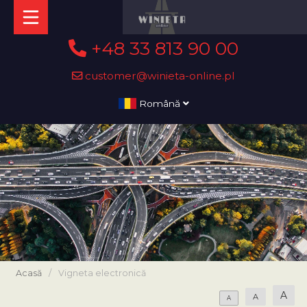
+48 33 813 90 00
customer@winieta-online.pl
Română
Acasă
/
Vigneta electronică
A
A
A