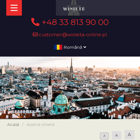
+48 33 813 90 00
customer@winieta-online.pl
Română
Acasă
/
Austria vinietă
A
A
A