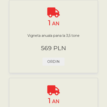
1
AN
Vigneta anuala pana la 3,5 tone
569 PLN
ORDIN
1
AN