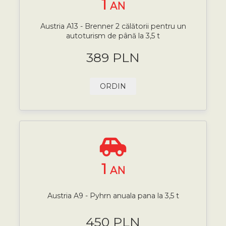
1
AN
Austria A13 - Brenner 2 călătorii pentru un
autoturism de până la 3,5 t
389 PLN
ORDIN
1
AN
Austria A9 - Pyhrn anuala pana la 3,5 t
450 PLN