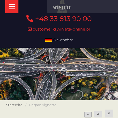
+48 33 813 90 00
customer@winieta-online.pl
Deutsch
Startseite
/
Ungarn vignette
A
A
A